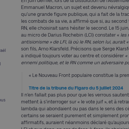
En juin dernier, lors de la dissolution de l’Assembl
Emmanuel Macron, un sujet est devenu névralgiqu
qu’une grande figure publique, qui a fait de la tr
les combats de sa vie, a affirmé que si, au second to
RN, elle choisirait sans hésiter le second. Le 15 jui
au micro de Darius Rochebin (LCI) constater «
les 
antisionisme » de LFI, là où le RN, selon lui, aurait 
son fils, Arno Klarsfeld. Précisons que Serge Klarsfe
raël
a indiqué toujours voter au centre et considérer
«
ennemi politique, et le RN comme un adversaire po
l
« Le Nouveau Front populaire constitue la prem
Titre de la tribune du Figaro du 5 juillet 2024
Il n’en fallait pas plus pour que les verrous saute
ous
mettent à s’interroger sur « le vote juif », et à ret
lambda qui abondaient ou pas dans le sens des cél
certains se seraient purement et simplement pron
affirmatifs, auraient néanmoins déclaré qu’aujourd