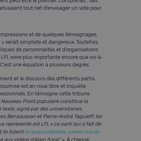
aient peut-être le premier. Comprenez : des
refusaient tout net d’envisager un vote pour
e d’impressions et de quelques témoignages.
 » serait simpliste et dangereux. Toutefois,
liques de personnalités et d’organisations
 LFI, voire plus importante encore que vis-à-
’est une équation à plusieurs degrés.
ment et le discours des différents partis.
soumise est en roue libre et inquiète
ssionnels. En témoigne cette tribune
 Nouveau Front populaire constitue la
texte, signé par des universitaires,
es Bensoussan et Pierre-André Taguieff, les
s représenté est LFI, « ce parti qui a fait de
les propos sidérants, comme ceux du
 ils listent
é aux vidéos d’Alain Soral’’
». À chaque