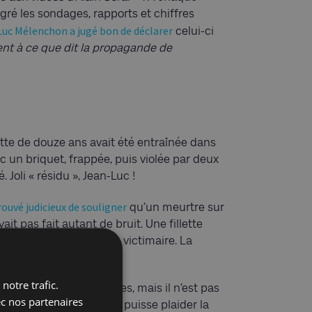
gré les sondages, rapports et chiffres
Luc Mélenchon a jugé bon de déclarer
celui-ci
nt à ce que dit la propagande de
ette de douze ans avait été entraînée dans
 un briquet, frappée, puis violée par deux
 Joli « résidu », Jean-Luc !
ouvé judicieux de souligner
qu’un meurtre sur
t pas fait autant de bruit. Une fillette
s agite la concurrence victimaire. La
notre trafic.
ré François Ruffin. Certes, mais il n’est pas
ec nos partenaires
reux pour que le parti puisse plaider la