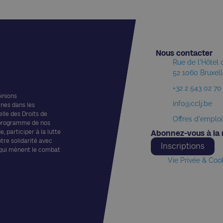
Nous contacter​
Rue de l'Hôtel
52 1060 Bruxel
+32 2 543 02 70
pinions
info@cclj.be
ines dans les
elle des Droits de
Offres d'emploi
 programme de nos
, participer à la lutte
Abonnez-vous à la 
otre solidarité avec
Inscriptions
 qui mènent le combat
Vie Privée & Coo