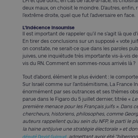
LFI et que donc, en cas de face-à-face, ils choisir
deux maux, on choisit le moindre. D’autres, enfin, 
l’extrême droite, quel que fut l’adversaire en face.
L’indécence insoumise
Il est important de rappeler qu’il ne s’agit là qu
En tirer des conclusions sur un supposé « vote juif
on constate, ne serait-ce que dans les paroles pub
juives, une inquiétude très importante vis-à-vis de
vis du RN. Comment en sommes-nous arrivés là ? C
Tout d’abord, élément le plus évident : le comporte
Sur Israël comme sur l’antisémitisme, La France In
énormément par ses outrances et ses thèmes obse
parue dans le Figaro du 5 juillet dernier, titrée «
Le
première menace pour les Français juifs ». Dans ce 
chercheurs, historiens, philosophes, comme Georg
auteurs rappellent qu’au sein du NFP, le parti le plu
la haine antijuive une stratégie électorale » et dont
député David Guiraud
, admettant avoir été ‘‘biberonn