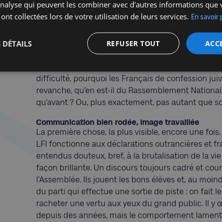
'analyse qui peuvent les combiner avec d'autres informations que 
maladresse. Entre le complotisme sur la tuerie de
 ont collectées lors de votre utilisation de leurs services.
En savoir 
(« campe à Tel-Aviv »), la minimisation des crimes d
sous-entendus dégoûtants sur le supposé pouvoir 
Likoud », les allusions complotistes aux Dragons C
 DÉTAILS
REFUSER TOUT
ACC
qui tireraient les ficelles du monde), ou encore, l
[2]
« résistants » du Hamas
… La liste est suffisa
difficulté, pourquoi les Français de confession ju
revanche, qu’en est-il du Rassemblement National 
qu’avant ? Ou, plus exactement, pas autant que s
Communication bien rodée, image travaillée
La première chose, la plus visible, encore une fois
LFI fonctionne aux déclarations outrancières et f
entendus douteux, bref, à la brutalisation de la vie 
façon brillante. Un discours toujours cadré et court
l’Assemblée. Ils jouent les bons élèves et, au moi
du parti qui effectue une sortie de piste : on fai
racheter une vertu aux yeux du grand public. Il
depuis des années, mais le comportement lamenta