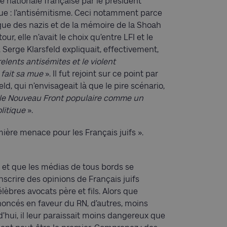
ée nationale française par le président
e : l’antisémitisme. Ceci notamment parce
aque des nazis et de la mémoire de la Shoah
ur, elle n’avait le choix qu’entre LFI et le
n, Serge Klarsfeld expliquait, effectivement,
relents antisémites et le violent
« fait sa mue
». Il fut rejoint sur ce point par
ld, qui n’envisageait là que le pire scénario,
 le Nouveau Front populaire comme un
litique
».
ière menace pour les Français juifs ».
nt et que les médias de tous bords se
ranscrire des opinions de Français juifs
èbres avocats père et fils. Alors que
oncés en faveur du RN, d’autres, moins
’hui, il leur paraissait moins dangereux que