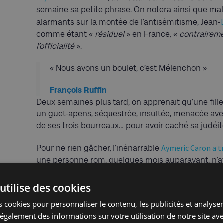
semaine sa petite phrase. On notera ainsi que mal
alarmants sur la montée de l’antisémitisme, Jean-
comme étant «
résiduel
» en France, «
contraireme
l’officialité
».
« Nous avons un boulet, c’est Mélenchon »
François Ruffin
Deux semaines plus tard, on apprenait qu’une fill
un guet-apens, séquestrée, insultée, menacée avec
de ses trois bourreaux… pour avoir caché sa judéité.
Aymeric Caron a tr
Pour ne rien gâcher, l’inénarrable
une personne rom, quelques mois auparavant, n’avai
subit l’impensable, et le Che Guevara des anophèle
classe.
utilise des cookies
 cookies pour personnaliser le contenu, les publicités et analyser 
«
Nous avons un boulet, c’est Mélenchon
», a décla
galement des informations sur votre utilisation de notre site av
seul. Les propos douteux sont désormais trop nomb