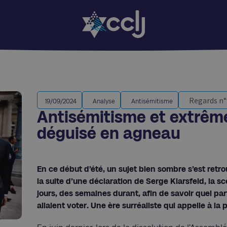
Regards n°
19/09/2024
Analyse
Antisémitisme
Antisémitisme et extrême
déguisé en agneau
En ce début d’été, un sujet bien sombre s’est retro
la suite d’une déclaration de Serge Klarsfeld, la sc
jours, des semaines durant, afin de savoir quel parti
allaient voter. Une ère surréaliste qui appelle à l