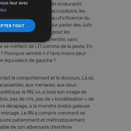
vous leur avez
 Toulouse, les jeux de mots écœurants
plus
u 7 octobre, l’inversion accusatoire, les
du CRIF et sur le « réseau d’influence du
élestes (terme crypté pour parler des Juifs
EPTER TOUT
es soupçons d’admiration pour les
mment longue pour comprendre, sans
ive se méfient de LFI comme de la peste. En
? Pourquoi semble-t-il faire moins peur
on équivalent de gauche ?
, c’est le comportement et le discours. Là où
racassantes, aux menaces, aux sous-
politique, le RN, lui, a lissé son image de
ois, pas de cris, pas de « bordélisation » de
ndre dérapage, à la moindre brebis galeuse
t le ménage. Le RN a compris comment se
 y œuvre patiemment et méthodiquement
ble de son adversaire d’extrême