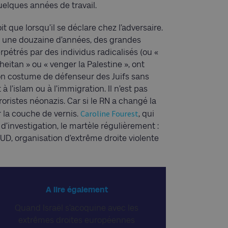
elques années de travail.
 que lorsqu’il se déclare chez l’adversaire.
is une douzaine d’années, des grandes
rpétrés par des individus radicalisés (ou «
sheitan » ou « venger la Palestine », ont
 son costume de défenseur des Juifs sans
à l’islam ou à l’immigration. Il n’est pas
oristes néonazis. Car si le RN a changé la
Caroline Fourest
r la couche de vernis.
, qui
 d’investigation, le martèle régulièrement :
 GUD, organisation d’extrême droite violente
A lire également
Quand Israël s’acoquine avec les
extrêmes droites européennes