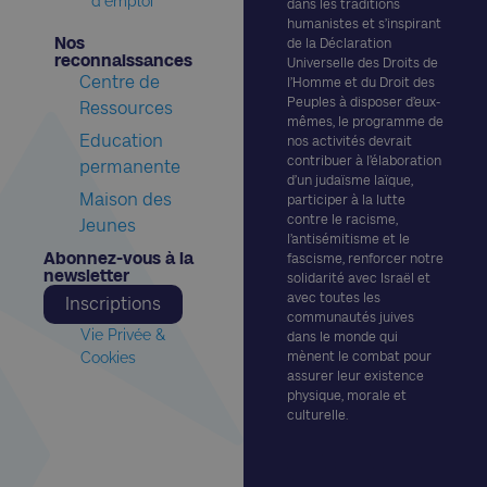
d'emploi
dans les traditions
humanistes et s’inspirant
Nos
de la Déclaration
reconnaissances​
Universelle des Droits de
Centre de
l’Homme et du Droit des
Peuples à disposer d’eux-
Ressources
mêmes, le programme de
Education
nos activités devrait
contribuer à l’élaboration
permanente
d’un judaïsme laïque,
Maison des
participer à la lutte
contre le racisme,
Jeunes
l’antisémitisme et le
Abonnez-vous à la
fascisme, renforcer notre
newsletter​
solidarité avec Israël et
avec toutes les
Inscriptions
communautés juives
Vie Privée &
dans le monde qui
Cookies
mènent le combat pour
assurer leur existence
physique, morale et
culturelle.