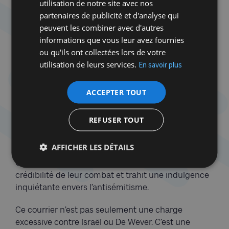
utilisation de notre site avec nos
De Morgen
progressiste flamand,
, Dirk Voorhoof,
partenaires de publicité et d'analyse qui
professeur émérite de droit des médias et membre
peuvent les combiner avec d'autres
du Human Rights Centre de l’université de Gand
informations que vous leur avez fournies
défend Nauwelaerts et s’en prend surtout au
ou qu'ils ont collectées lors de votre
Premier ministre pour son signalement auprès de
utilisation de leurs services.
En savoir plus
la police – et non pas une plainte- suite à l’envoi de
ces courriers antisémites. Sous prétexte de
défendre la liberté d’expression, ils relativisent ou
ACCEPTER TOUT
excusent des propos qui, appliqués à d’autres
groupes, leur paraîtraient immédiatement
REFUSER TOUT
inacceptables. Jamais ils n’auraient osé le faire si
les termes employés avaient visé des musulmans,
AFFICHER LES DÉTAILS
des personnes noires ou des personnes LGBTQ+.
Ces deux poids, deux mesures entache la
crédibilité de leur combat et trahit une indulgence
inquiétante envers l’antisémitisme.
Ce courrier n’est pas seulement une charge
excessive contre Israël ou De Wever. C’est une