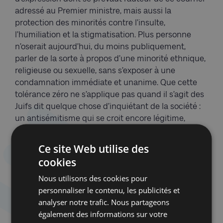
adressé au Premier ministre, mais aussi la
protection des minorités contre l’insulte,
l’humiliation et la stigmatisation. Plus personne
n’oserait aujourd’hui, du moins publiquement,
parler de la sorte à propos d’une minorité ethnique,
religieuse ou sexuelle, sans s’exposer à une
condamnation immédiate et unanime. Que cette
tolérance zéro ne s’applique pas quand il s’agit des
Juifs dit quelque chose d’inquiétant de la société :
un antisémitisme qui se croit encore légitime,
dissimulé derrière les oripeaux de la critique
politique peut s’exprimer en toute impunité. Car ce
Ce site Web utilise des
citoyen indigné par Gaza bénéficie de la
cookies
complaisance d’une partie des intellectuels et
Nous utilisons des cookies pour
défenseurs autoproclamés des droits humains,
personnaliser le contenu, les publicités et
prompts à se lever contre toute atteinte verbale
analyser notre trafic. Nous partageons
visant une minorité – sauf lorsqu’il s’agit de Juifs.
également des informations sur votre
Ainsi, dans une opinion publiée dans le quotidien