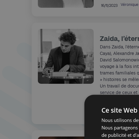
Véronique
16/11/2023
Zaida, l’éte
Dans Zaida, l’étern
Caya), Alexandre J
David Salomonowic
voyage à la fois in
trames familiales 
» histoires se mêle
Un travail de doc
service de ceux et 
se retrouvent gomm
Ce site Web 
Pierre Bri
16/11/2023
Nous utilisons des
Nous partageons é
de publicité et d