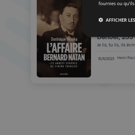
fournies ou qu'ils
Dominique Mi
Bernard Nat
AFFICHER LES
sombres du 
Denoël, 255 
Je lis, tu lis, ils écri
Henri Ra
15/11/2023