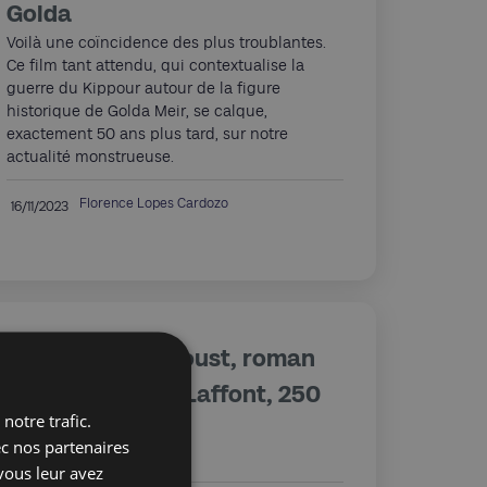
Golda
Voilà une coïncidence des plus troublantes.
Ce film tant attendu, qui contextualise la
guerre du Kippour autour de la figure
historique de Golda Meir, se calque,
exactement 50 ans plus tard, sur notre
actualité monstrueuse.
Florence Lopes Cardozo
16/11/2023
Laure Murat, Proust, roman
familial, Robert Laffont, 250
notre trafic.
p.
ec nos partenaires
Je lis, tu lis, ils écrivent...
vous leur avez