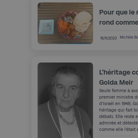
Pour que le
rond comme 
Michèle B
16/11/2023
L’héritage c
Golda Meir
Seule femme à avoi
premier ministre de
d’Israël en 1948, G
héritage qui fait to
débats. Elle reste 
admirée et détestée
comme elle l’était 