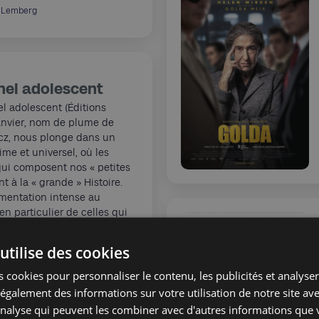
 Lemberg
rnel adolescent
el adolescent (Éditions
anvier, nom de plume de
z, nous plonge dans un
time et universel, où les
qui composent nos « petites
nt à la « grande » Histoire.
umentation intense au
en particulier de celles qui
és des récits familiaux.
utilise des cookies
and
 cookies pour personnaliser le contenu, les publicités et analyser 
galement des informations sur votre utilisation de notre site av
'analyse qui peuvent les combiner avec d'autres informations que 