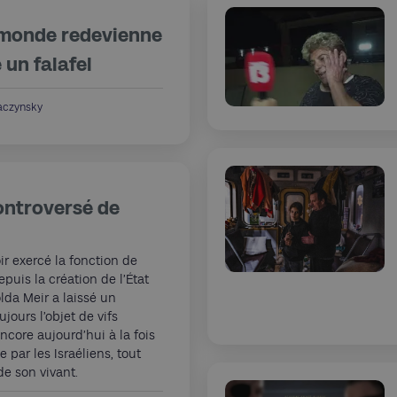
 monde redevienne
un falafel
aczynsky
ontroversé de
r exercé la fonction de
puis la création de l’État
olda Meir a laissé un
ujours l’objet de vifs
encore aujourd’hui à la fois
 par les Israéliens, tout
de son vivant.