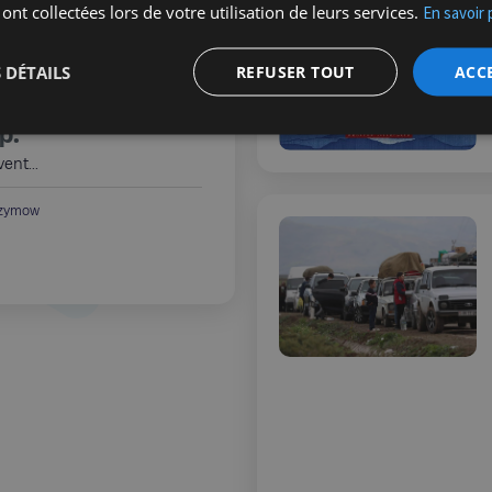
 ont collectées lors de votre utilisation de leurs services.
En savoir 
ssika, L’Affaire
an. Les années
 DÉTAILS
REFUSER TOUT
ACC
cinéma français,
p.
vent...
czymow