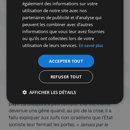
israéliens que juifs. Le besoin d’un Etat protecteur
également des informations sur votre
et l’inconséquence des ultra-orthodoxes y sont
utilisation de notre site avec nos
pour beaucoup. La fermeture précoce des
partenaires de publicité et d'analyse qui
frontières a aussi renforcé l’impression chez les
peuvent les combiner avec d'autres
habitants enfermés ensemble que, selon une
informations que vous leur avez fournies
formule pourtant galvaudée en Israël, ils ne
ou qu'ils ont collectées lors de votre
pouvaient «
compter que sur eux-mêmes
».
utilisation de leurs services.
En savoir plus
Face à la pandémie, les Israéliens ont vraiment dû
ACCEPTER TOUT
compter sur le collectif pour se protéger. Pour la
première fois peut-être dans une crise majeure,
l’espoir n’est pas venu de Diaspora, mais de ces
REFUSER TOUT
pays arabes du Golfe où le Mossad est d’abord allé
chercher du matériel médical, puis de Chine, où
AFFICHER LES DÉTAILS
l’Etat juif s’est approvisionné comme tous les autres
pays. La Diaspora a peu compté. Elle est même
devenue une gêne quand, au pic de la crise, il a
fallu expliquer aux Juifs non israéliens que l’Etat
sioniste leur fermait les portes. «
Jamais par le