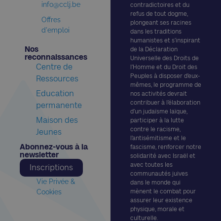
info@cclj.be
contradictoires et du
refus de tout dogme,
Offres
plongeant ses racines
d'emploi
dans les traditions
humanistes et s’inspirant
Nos
de la Déclaration
reconnaissances​
Universelle des Droits de
Centre de
l’Homme et du Droit des
Peuples à disposer d’eux-
Ressources
mêmes, le programme de
Education
nos activités devrait
contribuer à l’élaboration
permanente
d’un judaïsme laïque,
Maison des
participer à la lutte
contre le racisme,
Jeunes
l’antisémitisme et le
Abonnez-vous à la
fascisme, renforcer notre
newsletter​
solidarité avec Israël et
avec toutes les
Inscriptions
communautés juives
Vie Privée &
dans le monde qui
Cookies
mènent le combat pour
assurer leur existence
physique, morale et
culturelle.