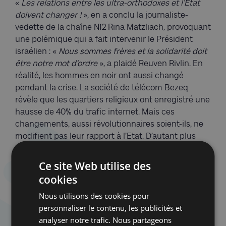
«
Les relations entre les ultra-orthodoxes et l’Etat
doivent changer !
», en a conclu la journaliste-
vedette de la chaîne N12 Rina Matzliach, provoquant
une polémique qui a fait intervenir le Président
israélien : «
Nous sommes frères et la solidarité doit
être notre mot d’ordre
», a plaidé Reuven Rivlin. En
réalité, les hommes en noir ont aussi changé
pendant la crise. La société de télécom Bezeq
révèle que les quartiers religieux ont enregistré une
hausse de 40% du trafic internet. Mais ces
changements, aussi révolutionnaires soient-ils, ne
modifient pas leur rapport à l’Etat. D’autant plus
que des radicaux continuent leurs provocations. En
plein déconfinement, 2.000 haredim sont sortis
Ce site Web utilise des
dans les rues de Mea Shearim pour fêter Lag
cookies
Baomer.
Nous utilisons des cookies pour
Melting-pot israélien
personnaliser le contenu, les publicités et
Finalement, la crise aura révélé des Israéliens plus
analyser notre trafic. Nous partageons