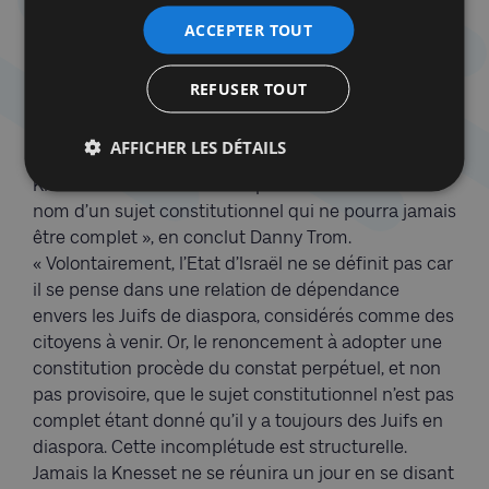
migratoires encore importantes étaient attendues.
Ils se contentaient de voter des lois fondamentales
ACCEPTER TOUT
en attendant que la nation soit au complet. Mais les
dirigeants israéliens n’ont pas indiqué quand le bon
REFUSER TOUT
moment viendra ! Jamais ? On peut le déduire
logiquement car que le peuple juif ne sera jamais
AFFICHER LES DÉTAILS
réuni au complet en Israël. « Les députés de la
Knesset se sont aliéné leur pouvoir constituant au
nom d’un sujet constitutionnel qui ne pourra jamais
être complet », en conclut Danny Trom.
« Volontairement, l’Etat d’Israël ne se définit pas car
il se pense dans une relation de dépendance
envers les Juifs de diaspora, considérés comme des
citoyens à venir. Or, le renoncement à adopter une
constitution procède du constat perpétuel, et non
pas provisoire, que le sujet constitutionnel n’est pas
complet étant donné qu’il y a toujours des Juifs en
diaspora. Cette incomplétude est structurelle.
Jamais la Knesset ne se réunira un jour en se disant