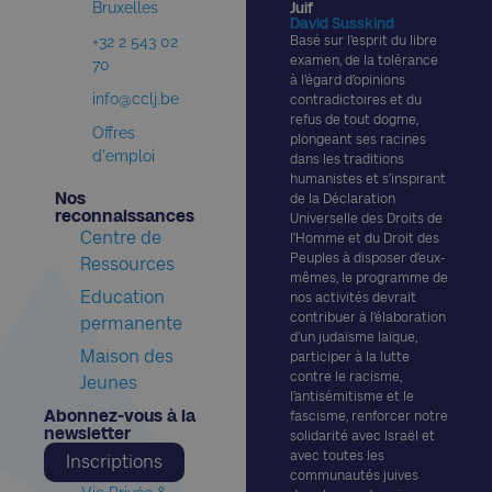
Bruxelles
Juif
David Susskind
+32 2 543 02
Basé sur l’esprit du libre
examen, de la tolérance
70
à l’égard d’opinions
info@cclj.be
contradictoires et du
refus de tout dogme,
Offres
plongeant ses racines
d'emploi
dans les traditions
humanistes et s’inspirant
Nos
de la Déclaration
reconnaissances​
Universelle des Droits de
Centre de
l’Homme et du Droit des
Peuples à disposer d’eux-
Ressources
mêmes, le programme de
Education
nos activités devrait
contribuer à l’élaboration
permanente
d’un judaïsme laïque,
Maison des
participer à la lutte
contre le racisme,
Jeunes
l’antisémitisme et le
Abonnez-vous à la
fascisme, renforcer notre
newsletter​
solidarité avec Israël et
avec toutes les
Inscriptions
communautés juives