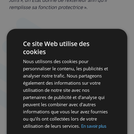
Juifs », un Etat donné de l’extérieur afin qu’il
remplisse sa fonction protectrice
».
Ren
et
Ce site Web utilise des
Pr
dis
au
cookies
av
CC
Da
Nous utilisons des cookies pour
Tr
personnaliser le contenu, les publicités et
analyser notre trafic. Nous partageons
également des informations sur votre
utilisation de notre site avec nos
Une nation incomplète
partenaires de publicité et d'analyse qui
peuvent les combiner avec d'autres
Si les dirigeants israéliens ont renoncé volon­
informations que vous leur avez fournies
tairement et provisoirement à se donner une
ou qu'ils ont collectées lors de votre
constitution, c’est qu’ils estimaient que ce n’était
utilisation de leurs services.
En savoir plus
pas le moment de le faire car des vagues