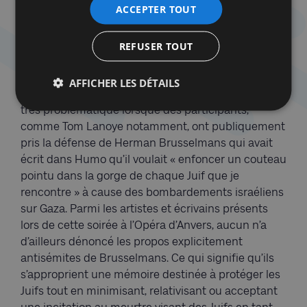
stratégie collective contestée en s’abritant derrière
ACCEPTER TOUT
l’aura de ce grand écrivain.
REFUSER TOUT
Paradoxe performatif
Se réclamer d’un texte fondamental de l’histoire de
AFFICHER LES DÉTAILS
la lutte contre l’antisémitisme peut même devenir
très problématique lorsque des participants,
comme Tom Lanoye notamment, ont publiquement
pris la défense de Herman Brusselmans qui avait
écrit dans Humo qu’il voulait « enfoncer un couteau
pointu dans la gorge de chaque Juif que je
rencontre » à cause des bombardements israéliens
sur Gaza. Parmi les artistes et écrivains présents
lors de cette soirée à l’Opéra d’Anvers, aucun n’a
d’ailleurs dénoncé les propos explicitement
antisémites de Brusselmans. Ce qui signifie qu’ils
s’approprient une mémoire destinée à protéger les
Juifs tout en minimisant, relativisant ou acceptant