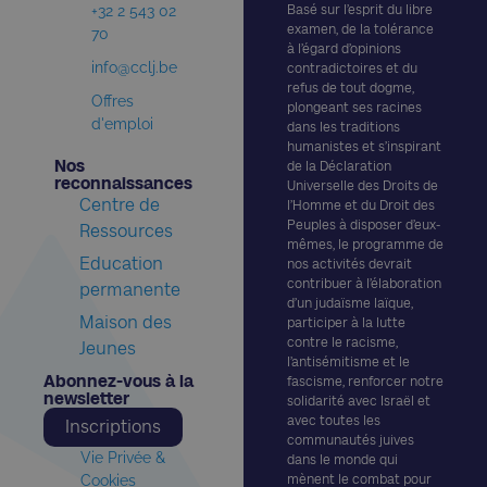
+32 2 543 02
Basé sur l’esprit du libre
examen, de la tolérance
70
à l’égard d’opinions
info@cclj.be
contradictoires et du
refus de tout dogme,
Offres
plongeant ses racines
d'emploi
dans les traditions
humanistes et s’inspirant
Nos
de la Déclaration
reconnaissances​
Universelle des Droits de
Centre de
l’Homme et du Droit des
Peuples à disposer d’eux-
Ressources
mêmes, le programme de
Education
nos activités devrait
contribuer à l’élaboration
permanente
d’un judaïsme laïque,
Maison des
participer à la lutte
contre le racisme,
Jeunes
l’antisémitisme et le
Abonnez-vous à la
fascisme, renforcer notre
newsletter​
solidarité avec Israël et
avec toutes les
Inscriptions
communautés juives
Vie Privée &
dans le monde qui
Cookies
mènent le combat pour