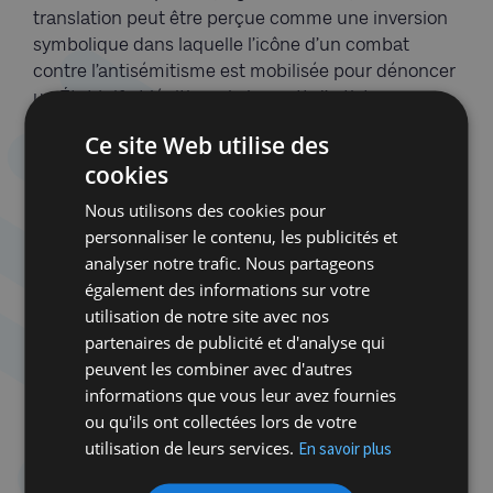
translation peut être perçue comme une inversion
symbolique dans laquelle l’icône d’un combat
contre l’antisémitisme est mobilisée pour dénoncer
un État juif et légitimer le boycott d’artistes
israéliens. Cela brouille les repères et nourrit
Ce site Web utilise des
évidemment le soupçon de récupération. Comme si
cookies
la grandeur morale de Zola validait, par transfert,
toutes les tactiques militantes. Le choix du slogan
Nous utilisons des cookies pour
peut donc polariser davantage, puisque ceux qui
personnaliser le contenu, les publicités et
s’y reconnaissent applaudissent la filiation, et ceux
analyser notre trafic. Nous partageons
qui s’en écartent y voient une instrumentalisation
également des informations sur votre
émotionnelle. Pour des Juifs et des non-Juifs
utilisation de notre site avec nos
engagés dans la lutte contre l’antisémitisme, le
partenaires de publicité et d'analyse qui
procédé peut résonner comme une captation de
peuvent les combiner avec d'autres
mémoire, vécue comme blessante. D’autant plus
informations que vous leur avez fournies
que le « J’accuse » de Zola est associé à un boycott
ou qu'ils ont collectées lors de votre
culturel et artistique. Zola écrivait pour sauver un
utilisation de leurs services.
En savoir plus
officier juif innocent ; SOS Gaza justifie une