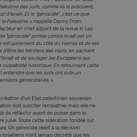
 Palestine des Juifs, comme ils le précisent,
t d’Israël. Et le “génocide’’, c’est ce que
 la Palestine »
, rappelle Danny Trom,
acteur en chef adjoint de la revue
K. Les
e “génocide’’ portée contre Israël est un
e est justement du côté du Hamas et de ses
d’être les héritiers des nazis, en sachant
d’Israël et de soulager les Européens qui
e culpabilité historique. En retournant cette
nt entendre que les Juifs ont subi un
pensions génocidaires.
».
 création d’un État palestinien souverain
uation doit susciter l’empathie, mais elle ne
é de réfléchir avant de puiser dans le
re juive. Toute cette sidération fondée sur
za. Un génocide obéit à la décision
s Israéliens n’ont jamais décrété que les