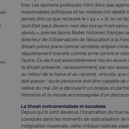
tirer. Les opinions publiques n’ont donc pas appris
responsables politiques et les médias ont répété s
raël
jamais dire ce que recouvre le « ça ». «
Si on ne fai
tout État peut devenir nazi dès lors qu’il est pe
l
absolu
», précise Iannis Roder, historien français 
directeur de l’Observatoire de l’éducation à la Fon
Shoah prend place comme véritable religion civile. 
régulièrement brandie comme arme contre le retour
l’autre. Ce récit est essentiellement mis en œuvre 
ous
la Shoah présente, nécessairement, par son aspect
au retour de la haine et au racisme ; ensuite, que 
doit passer : toute personne doit être capable de 
relève du mal. De là découlent un propos et parfoi
l’émotion et la morale accompagnée d’un discours 
La Shoah instrumentalisée et banalisée
Depuis qu’ils sont devenus l’incarnation du mal ra
covoqués dans les moments de radicalisation de la
indignation maximale, cette critique radicale pas