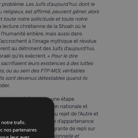
 problème. Les Juifs d’aujourd’hui, dont le
ou religieux, est affirmé, peuvent gêner, alors
 toute notre sollicitude et toute notre
la lecture chrétienne de la Shoah où le
 l’humanité entière, mais aussi dans
s’accrochent à l’image mythique et révolue
èrent au détriment des Juifs d’aujourd’hui,
sraël qu’ils exècrent. «
Pour le dire
sacrifiaient leurs existences à des luttes
es, ou au sein des FTP-MOI, véritables
. Ils sont devenus détestables quand ils
oder.
e est considéré comme une étape
hoah, toute revendication nationale et
essairement associées au rejet de l’Autre et
Juifs, dont la conscience d’appartenance
notre trafic.
 une manifestation flagrante de repli sur
ec nos partenaires
 de l’approche compassionnelle et
vous leur avez