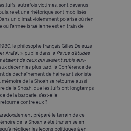
es Juifs, autrefois victimes, sont devenus
abulaire et une rhétorique sont mobilisés
. Dans un climat violemment polarisé où rien
e où l’armée israélienne est en train de
1980, le philosophe français Gilles Deleuze
r Arafat »,
publié dans la
Revue d’études
 étaient de ceux qui avaient subis eux-
eux décennies plus tard, la Conférence de
nt de déchaînement de haine antisioniste
la mémoire de la Shoah se retourne aussi
e de la Shoah, que les Juifs ont longtemps
de la barbarie, s’est-elle
retourne contre eux ?
aradoxalement préparé le terrain de ce
mémoire de la Shoah a été transmise en
squ’à négliger les leçons politiques à en