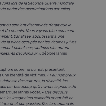
s Juifs lors de la Seconde Guerre mondiale
 de parler des discriminations actuelles,
nt ou seraient discriminés n’était que le
bout du chemin. Nous voyons bien comment
demment, banalisée,
aboutissant à une
 de la place occupée par les victimes juives
nement colonisées, victimes hier autant
 militants décoloniaux
», déplore Iannis
étaphore suprême du mal, présentent
s une identité de victimes.
« Peu nombreux
 richesse des cultures, la diversité, les
dés par beaucoup qu’à travers le prisme du
 remarquer Iannis Roder
. « Ces discours
s les imaginaires collectifs et ont fait en
t intérêt et compassion. Dès lors, quand ils