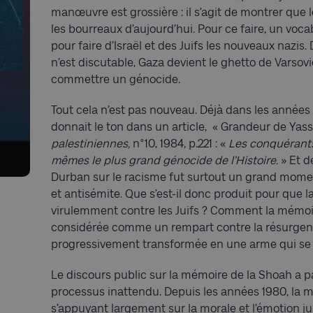
manœuvre est grossière : il s’agit de montrer que l
les bourreaux d’aujourd’hui. Pour ce faire, un voc
pour faire d’Israël et des Juifs les nouveaux nazis
n’est discutable, Gaza devient le ghetto de Varsovi
commettre un génocide.
Tout cela n’est pas nouveau. Déjà dans les années 
donnait le ton dans un article,
« Grandeur de Yasse
palestiniennes,
n°10, 1984, p.221
: «
Les conquérants
mêmes le plus grand génocide de l’Histoire.
»
Et d
Durban sur le racisme fut surtout un grand mome
et antisémite. Que s’est-il donc produit pour que 
virulemment contre les Juifs ? Comment la mémoir
considérée comme un rempart contre la résurgence 
progressivement transformée en une arme qui se 
Le discours public sur la mémoire de la Shoah a p
processus inattendu. Depuis les années 1980, la 
s’appuyant largement sur la morale et l’émotion ju