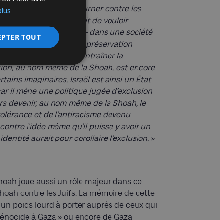
le de l’absurde, se retourner contre les
plus
é juive, c’est-à-dire le fait de vouloir
Juifs en tant que peuple – dans une société
EPTER TOUT
rtains. Cette volonté de préservation
de la Shoah auraient dû entraîner la
ersion, au nom même de la Shoah, est encore
rtains imaginaires, Israël est ainsi un État
 car il mène
une politique jugée d’exclusion
ors devenir, au nom même de la Shoah, le
 tolérance et de l’antiracisme devenu
 contre l’idée même qu’il puisse y avoir un
dentité aurait pour corollaire l’exclusion.
»
Shoah joue aussi un rôle majeur dans ce
oah contre les Juifs. La mémoire de cette
 un poids lourd à porter auprès de ceux qui
 génocide à Gaza » ou encore de Gaza