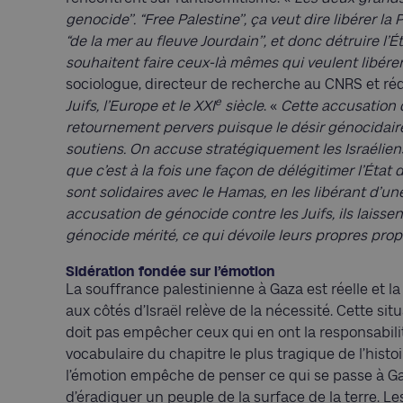
genocide’’. “Free Palestine’’, ça veut dire libérer la
“de la mer au fleuve Jourdain’’, et donc détruire l’Éta
souhaitent faire ceux-là mêmes qui veulent libérer
sociologue, directeur de recherche au CNRS et réd
e
Juifs, l’Europe et le XXI
siècle
. «
Cette accusation d
retournement pervers puisque le désir génocidair
soutiens. On accuse stratégiquement les Israéliens 
que c’est à la fois une façon de délégitimer l’État 
sont solidaires avec le Hamas, en les libérant d’un
accusation de génocide contre les Juifs, ils laisse
génocide mérité, ce qui dévoile leurs propres pro
Sidération fondée sur l’émotion
La souffrance palestinienne à Gaza est réelle et la
aux côtés d’Israël relève de la nécessité. Cette sit
doit pas empêcher ceux qui en ont la responsabilit
vocabulaire du chapitre le plus tragique de l’histoi
l’émotion empêche de penser ce qui se passe à Ga
d’éradiquer un peuple de la surface de la terre. Le