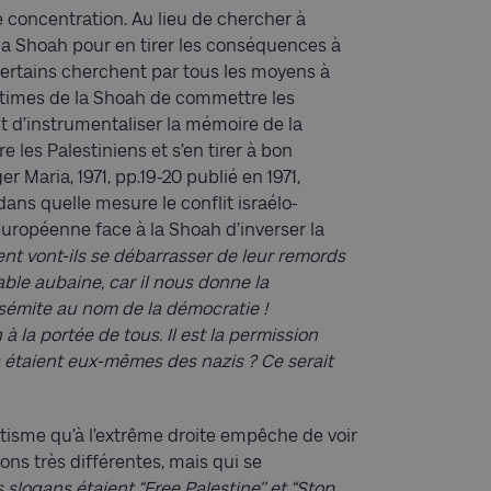
concentration. Au lieu de chercher à
la Shoah pour en tirer les conséquences à
 certains cherchent par tous les moyens à
ctimes de la Shoah de commettre les
t d’instrumentaliser la mémoire de la
les Palestiniens et s’en tirer à bon
r Maria, 1971, pp.19-20 publié en 1971,
ans quelle mesure le conflit israélo-
uropéenne face à la Shoah d’inverser la
t vont-ils se débarrasser de leur remords
able aubaine, car il nous donne la
tisémite au nom de la démocratie !
 à la portée de tous. Il est la permission
s étaient eux-mêmes des nazis ? Ce serait
itisme qu’à l’extrême droite empêche de voir
ns très différentes, mais qui se
slogans étaient “Free Palestine’’ et “Stop