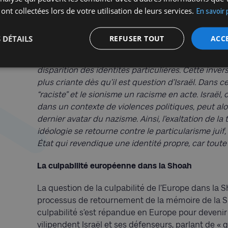
antiraciste de la Shoah qui peut aujourd’hui, comb
 ont collectées lors de votre utilisation de leurs services.
En savoir 
Juifs
», suggère Iannis Roder.
« De fait, la singularit
continuer à exister en tant que Juif – et pour les 
 DÉTAILS
REFUSER TOUT
ACC
massifiée et égalitariste peut poser problème à ce
identitaire contredit l’idée que les leçons à tirer 
disparition des identités particulières. Cette inv
plus criante dès qu’il est question d’Israël. Dans ce
“raciste” et le sionisme un racisme en acte. Israël,
dans un contexte de violences politiques, peut al
dernier avatar du nazisme. Ainsi, l’exaltation de la
idéologie se retourne contre le particularisme juif,
État qui revendique une identité propre, car toute i
La culpabilité européenne dans la Shoah
La question de la culpabilité de l’Europe dans la 
processus de retournement de la mémoire de la Sh
culpabilité s’est répandue en Europe pour devenir
vilipendent Israël et ses défenseurs, parlant de «