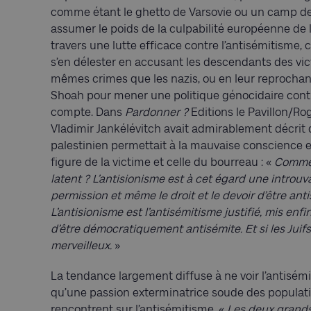
comme étant le ghetto de Varsovie ou un camp de 
assumer le poids de la culpabilité européenne de 
travers une lutte efficace contre l’antisémitisme,
s’en délester en accusant les descendants des vi
mêmes crimes que les nazis, ou en leur reprochan
Shoah pour mener une politique génocidaire contre 
compte. Dans
Pardonner ?
Editions le Pavillon/Roge
Vladimir Jankélévitch avait admirablement décrit d
palestinien permettait à la mauvaise conscience e
figure de la victime et celle du bourreau : «
Commen
latent ? L’antisionisme est à cet égard une introuv
permission et même le droit et le devoir d’être an
L’antisionisme est l’antisémitisme justifié, mis enfin
d’être démocratiquement antisémite. Et si les Juif
merveilleux.
»
La tendance largement diffuse à ne voir l’antisém
qu’une passion exterminatrice soude des populatio
rencontrent sur l’antisémitisme. «
Les deux grands 