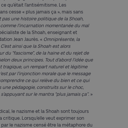
 ce qu’était l’antisémitisme. Les
ans cesse « plus jamais ça », mais sans
t pas une histoire politique de la Shoah,
rçu comme l’incarnation momentanée du mal
spécialiste de la Shoah, enseignant et
dation Jean Jaurès. «
Omniprésente, la
C’est ainsi que la Shoah est alors
 du “fascisme”, de la haine et du rejet de
selon deux principes. Tout d’abord l’idée que
 tragique, un rempart naturel et légitime
c’est par l’injonction morale que le message
comprendre ce qui relève du bien et ce qui
s une pédagogie, construits sur le choc,
s’appuyant sur le mantra “plus jamais ça’’
. »
dical, le nazisme et la Shoah sont toujours
 critique. Lorsqu’elle veut exprimer son
e par le nazisme censé être la métaphore du