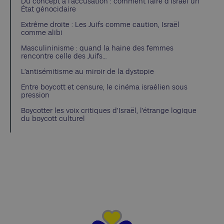
Du concept à l’accusation : comment faire d’Israël un
État génocidaire
Extrême droite : Les Juifs comme caution, Israël
comme alibi
Masculininisme : quand la haine des femmes
rencontre celle des Juifs…
L’antisémitisme au miroir de la dystopie
Entre boycott et censure, le cinéma israélien sous
pression
Boycotter les voix critiques d’Israël, l’étrange logique
du boycott culturel