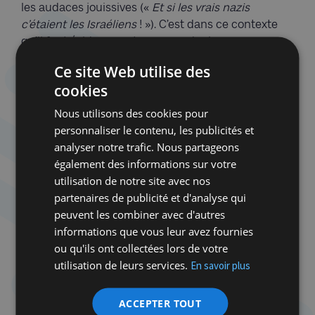
les audaces jouissives («
Et si les vrais
nazis
c’étaient les Israéliens
! »). C’est dans ce contexte
qu’il faut évidemment comprendre les remarques
assassines, « médiévales », pré-Vatican II de
Ce site Web utilise des
l’Evêque d’Anvers, Johan Bonny à «
ses amis juifs
».
cookies
Le Hamas est un mouvement islamofasciste et non
Nous utilisons des cookies pour
pas de résistance
Pour résumer, que puis-je dire ? Votre résolution et
personnaliser le contenu, les publicités et
plus encore vos amendements qui posent Israël (et
analyser notre trafic. Nous partageons
Israël seulement) en modèle d’exécration sont
également des informations sur votre
d’autant plus pernicieux qu’ils sont porteurs de
utilisation de notre site avec nos
menaces délétères. Pour la Belgique et aussi pour
partenaires de publicité et d'analyse qui
Israël. Pour la Belgique, nul besoin de vous faire un
peuvent les combiner avec d'autres
dessin sur le climat l’hystérisation du conflit. Les
informations que vous leur avez fournies
comparaisons avec le nazisme font aujourd’hui
ou qu'ils ont collectées lors de votre
florès. Un Everest de bêtise ! Oui, je suis mortifié par
utilisation de leurs services.
En savoir plus
les pertes civiles gazaouies. Comment ne pas
l’être ? Oui, Gaza a été une prison à ciel, mais dont
ACCEPTER TOUT
le Hamas avait les clefs. Les Gazaouis sont les