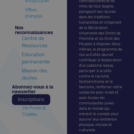
info@cclj.be
contradictoires et du
refus de tout dogme,
Offres
plongeant ses racines
d'emploi
dans les traditions
humanistes et s’inspirant
Nos
de la Déclaration
reconnaissances​
Universelle des Droits de
Centre de
l’Homme et du Droit des
Peuples à disposer d’eux-
Ressources
mêmes, le programme de
Education
nos activités devrait
contribuer à l’élaboration
permanente
d’un judaïsme laïque,
Maison des
participer à la lutte
contre le racisme,
Jeunes
l’antisémitisme et le
Abonnez-vous à la
fascisme, renforcer notre
newsletter​
solidarité avec Israël et
avec toutes les
Inscriptions
communautés juives
Vie Privée &
dans le monde qui
Cookies
mènent le combat pour
assurer leur existence
physique, morale et
culturelle.