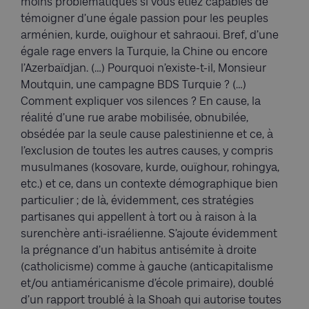
moins problématiques si vous étiez capables de
témoigner d’une égale passion pour les peuples
arménien, kurde, ouïghour et sahraoui. Bref, d’une
égale rage envers la Turquie, la Chine ou encore
l’Azerbaïdjan. (…) Pourquoi n’existe-t-il, Monsieur
Moutquin, une campagne BDS Turquie ? (…)
Comment expliquer vos silences ? En cause, la
réalité d’une rue arabe mobilisée, obnubilée,
obsédée par la seule cause palestinienne et ce, à
l’exclusion de toutes les autres causes, y compris
musulmanes (kosovare, kurde, ouïghour, rohingya,
etc.) et ce, dans un contexte démographique bien
particulier ; de là, évidemment, ces stratégies
partisanes qui appellent à tort ou à raison à la
surenchère anti-israélienne. S’ajoute évidemment
la prégnance d’un habitus antisémite à droite
(catholicisme) comme à gauche (anticapitalisme
et/ou antiaméricanisme d’école primaire), doublé
d’un rapport troublé à la Shoah qui autorise toutes