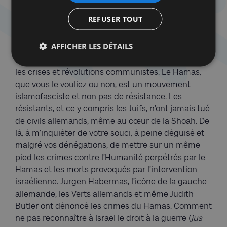
otages d’un mouvement antisémite. Comme vous
REFUSER TOUT
le savez, sa charte amendée en 2018 faisait
référence aux Protocoles des Sages de Sion,
AFFICHER LES DÉTAILS
accusait les Juifs d’être responsables, avec les
francs-maçons, le Rotary et le Lions Club, de toutes
les crises et révolutions communistes. Le Hamas,
que vous le vouliez ou non, est un mouvement
islamofasciste et non pas de résistance. Les
résistants, et ce y compris les Juifs, n’ont jamais tué
de civils allemands, même au cœur de la Shoah. De
là, à m’inquiéter de votre souci, à peine déguisé et
malgré vos dénégations, de mettre sur un même
pied les crimes contre l’Humanité perpétrés par le
Hamas et les morts provoqués par l’intervention
israélienne. Jurgen Habermas, l’icône de la gauche
allemande, les Verts allemands et même Judith
Butler ont dénoncé les crimes du Hamas. Comment
ne pas reconnaître à Israël le droit à la guerre (
jus