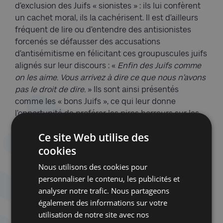
d’exclusion des Juifs « sionistes » : ils lui confèrent
un cachet moral, ils la cachérisent. Il est d’ailleurs
fréquent de lire ou d’entendre des antisionistes
forcenés se défausser des accusations
d’antisémitisme en félicitant ces groupuscules juifs
alignés sur leur discours : «
Enfin des Juifs comme
on les aime. Vous arrivez à dire ce que nous n’avons
pas le droit de dire.
» Ils sont ainsi présentés
comme les « bons Juifs », ce qui leur donne
l’opportunité de proférer les pires horreurs sur les
Juifs sous couvert d’antisionisme. C’est aussi la
Ce site Web utilise des
raison pour laquelle ces Juifs antisionistes sont tant
cookies
appréciés : ils n’obligent pas cette gauche radicale
à questionner le lien entre antisionisme et
Nous utilisons des cookies pour
antisémitisme, ni à réfléchir de manière
personnaliser le contenu, les publicités et
contradictoire à la complexité de la situation
analyser notre trafic. Nous partageons
géopolitique du Proche-Orient.
également des informations sur votre
utilisation de notre site avec nos
Tout cela serait risible si cette posture n’entraînait