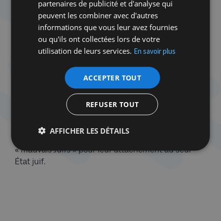
partenaires de publicité et d'analyse qui
pas de conséquences désastreuses pour l’immense
peuvent les combiner avec d'autres
majorité des Juifs d’Europe. En déclarant sans
informations que vous leur avez fournies
cesse que l’antisémitisme trouve sa source dans le
ou qu'ils ont collectées lors de votre
soutien juif à Israël – systématiquement présenté
utilisation de leurs services.
En savoir plus
comme inconditionnel –, ou que l’antisémitisme ne
serait qu’une arme destinée à empêcher toute
ACCEPTER TOUT
critique du gouvernement israélien, ces
groupuscules antisionistes participent à
l’ostracisation des Juifs « sionistes ». Ils commettent
REFUSER TOUT
ainsi le pire : ils justifient objectivement
l’antisémitisme, posent des conditions à la lutte
AFFICHER LES DÉTAILS
contre ce fléau et criminalisent la majorité des
« mauvais Juifs » pour leur attachement au seul
État juif.